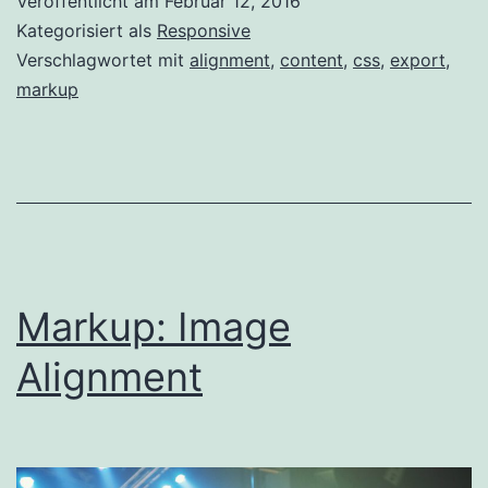
Veröffentlicht am
Februar 12, 2016
Kategorisiert als
Responsive
Verschlagwortet mit
alignment
,
content
,
css
,
export
,
markup
Markup: Image
Alignment