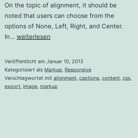
On the topic of alignment, it should be
noted that users can choose from the
options of None, Left, Right, and Center.
Markup:
In…
weiterlesen
Image
Alignment
Veröffentlicht am
Januar 10, 2013
Kategorisiert als
Markup
,
Responsive
Verschlagwortet mit
alignment
,
captions
,
content
,
css
,
export
,
image
,
markup